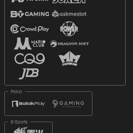
Poker
E-Sports