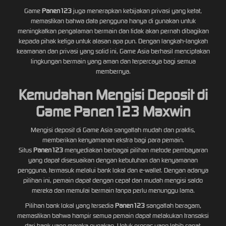
Game
Panen123
juga menerapkan kebijakan privasi yang ketat,
memastikan bahwa data pengguna hanya di gunakan untuk
meningkatkan pengalaman bermain dan tidak akan pernah dibagikan
kepada pihak ketiga untuk alasan apa pun. Dengan langkah-langkah
keamanan dan privasi yang solid ini, Game Asia berhasil menciptakan
lingkungan bermain yang aman dan terpercaya bagi semua
membernya.
Kemudahan Mengisi Deposit di
Game Panen123 Maxwin
Mengisi deposit di Game Asia sangatlah mudah dan praktis,
memberikan kenyamanan ekstra bagi para pemain.
Situs
Panen123
menyediakan berbagai pilihan metode pembayaran
yang dapat disesuaikan dengan kebutuhan dan kenyamanan
pengguna, termasuk melalui bank lokal dan e-wallet. Dengan adanya
pilihan ini, pemain dapat dengan cepat dan mudah mengisi saldo
mereka dan memulai bermain tanpa perlu menunggu lama.
Pilihan bank lokal yang tersedia
Panen123
sangatlah beragam,
memastikan bahwa hampir semua pemain dapat melakukan transaksi
dari bank yang mereka gunakan. Untuk proses yang lebih cepat,