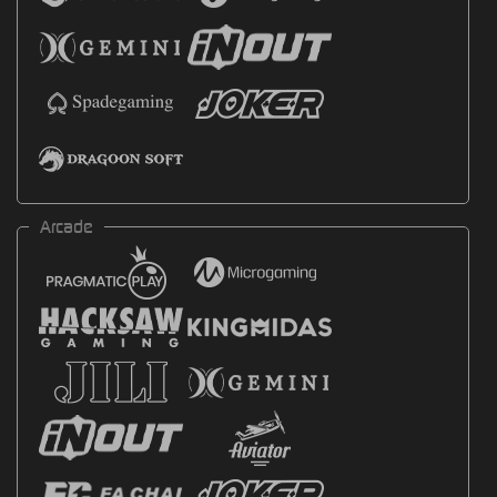
Arcade