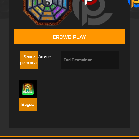
CROWD PLAY
Semua
Arcade
permainan
Bagua