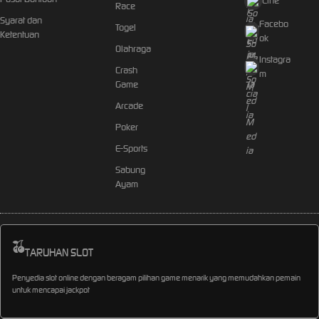
Line
Race
Syarat dan
Facebo
Togel
Ketentuan
ok
Olahraga
Instagra
Crash
m
Game
Arcade
Poker
E-Sports
Sabung
Ayam
TARUHAN SLOT
Penyedia slot online dengan beragam pilihan game menarik yang memudahkan pemain
untuk mencapai jackpot