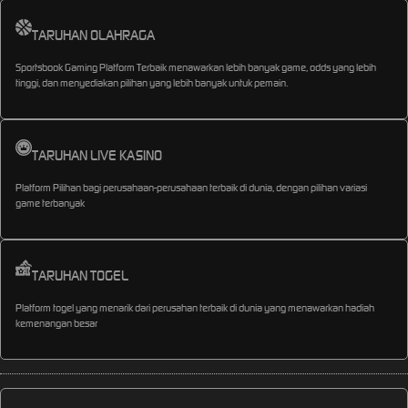
TARUHAN OLAHRAGA
Sportsbook Gaming Platform Terbaik menawarkan lebih banyak game, odds yang lebih
tinggi, dan menyediakan pilihan yang lebih banyak untuk pemain.
TARUHAN LIVE KASINO
Platform Pilihan bagi perusahaan-perusahaan terbaik di dunia, dengan pilihan variasi
game terbanyak
TARUHAN TOGEL
Platform togel yang menarik dari perusahan terbaik di dunia yang menawarkan hadiah
kemenangan besar