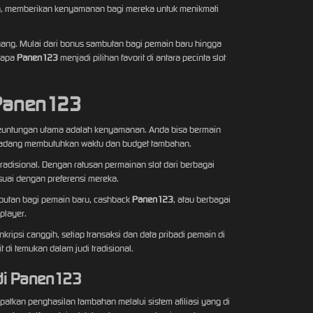
ain, memberikan kenyamanan bagi mereka untuk menikmati
ang. Mulai dari bonus sambutan bagi pemain baru hingga
ngapa
Panen123
menjadi pilihan favorit di antara pecinta slot
i Panen123
 keuntungan utama adalah kenyamanan. Anda bisa bermain
terkadang membutuhkan waktu dan
budget tambahan.
radisional. Dengan ratusan permainan slot dari berbagai
uai dengan preferensi mereka.
butan bagi pemain baru, cashback
Panen123
, atau berbagai
player.
nkripsi canggih, setiap transaksi dan data pribadi pemain di
di temukan dalam judi tradisional.
 di Panen123
patkan penghasilan tambahan melalui sistem afiliasi yang di