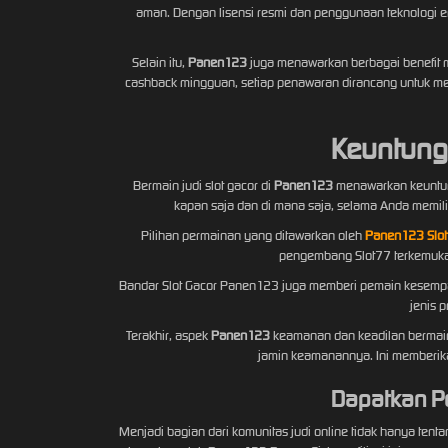
aman. Dengan lisensi resmi dan penggunaan teknologi e
Selain itu,
Panen123
juga menawarkan berbagai benefit m
cashback mingguan, setiap penawaran dirancang untuk mem
Keuntunga
Bermain judi slot gacor di
Panen123
menawarkan keuntung
kapan saja dan di mana saja, selama Anda memilik
Pilihan permainan yang ditawarkan oleh
Panen123 Slot
pengembang Slot77 terkemuka,
Bandar Slot Gacor Panen123 juga memberi pemain kesempa
jenis 
Terakhir, aspek
Panen123
keamanan dan keadilan bermain di
jamin keamanannya. Ini memberikan
Dapatkan Pe
Menjadi bagian dari komunitas judi online tidak hanya te