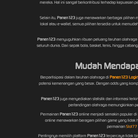
mereka. Hal ini sangat berkontribusi terhadap kepuasan 
Selain itu,
Panen123
juga menawarkan berbagai pilihan me
lokal atau e-wallet, semua pilihan tersedia untuk mem
Panen123
menyuguhkan ribuan peluang taruhan olahraga se
seluruh dunia. Dari sepak bola, basket, tenis, hingga caba
Mudah Mendapat
Berpartisipasi dalam taruhan olahraga di
Panen123 Logi
potensi kemenangan yang besar. Dengan odds yang kompeti
Panen123
juga menyediakan statistik dan informasi ter
pertandingan olahraga memungkinkan pem
Permainan
Panen123
online menjadi semakin populer di 
online menawarkan beragam pilihan game yang tidak 
permainan
Slot77
Pentingnya memilih platform
Panen123
terpercaya tidak 