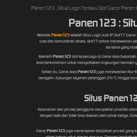
Panen123 : Situs Login Terbaru Slot Gacor Panen
Panen123 : Situ
Website
Panen123
adalah Situs Login Judi JP Slot77 Gac
luas dan kemudahan akses, slot77 online menawarkan pen
ternama yang tida
Memilih
Panen123
slot terpercaya di Game Asia bukanlah 
Asia berkomitmen untuk menyediakan lingkungan bermain y
Selain itu, Game Asia
Panen123
juga menawarkan fitur
beragam, dukungan layanan pelanggan 24/7, hingga bonus 
Situs Panen12
Keamanan dan privasi pengguna merupakan prioritas utama
dengan baik dan tidak bisa diakses oleh pihak ketiga. S
Game
Panen123
juga menerapkan kebijakan privasi yang 
pihak ketiga untuk alasan apa pun. Dengan langkah-l