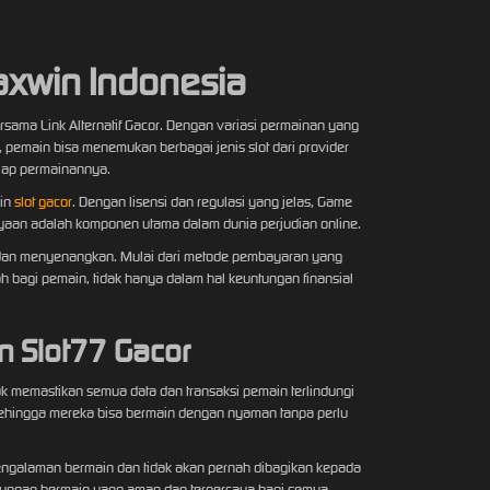
Maxwin Indonesia
sama Link Alternatif Gacor. Dengan variasi permainan yang
pemain bisa menemukan berbagai jenis slot dari provider
tiap permainannya.
ain
slot gacor
. Dengan lisensi dan regulasi yang jelas, Game
yaan adalah komponen utama dalam dunia perjudian online.
 dan menyenangkan. Mulai dari metode pembayaran yang
 bagi pemain, tidak hanya dalam hal keuntungan finansial
n Slot77 Gacor
k memastikan semua data dan transaksi pemain terlindungi
, sehingga mereka bisa bermain dengan nyaman tanpa perlu
engalaman bermain dan tidak akan pernah dibagikan kepada
ngkungan bermain yang aman dan terpercaya bagi semua