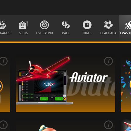
 GAMES
SLOTS
LIVE CASINO
RACE
TOGEL
OLAHRAGA
CRASH
i
i
i
i