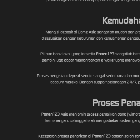
Kemudaha
Mengisi deposit di Game Asia sangatlah mudah dan pr
disesuaikan dengan kebutuhan dan kenyamanan pengguna,
Pilihan bank lokal yang tersedia
Panen123
sangatlah ber
pemain juga dapat memanfaatkan e-wallet yang menawa
Proses pengisian deposit sendiri sangat sederhana dan mud
account mereka. Dengan support pelanggan 24/7, p
Proses Pena
Panen123
Asia menjamin proses penarikan dana (withd
kemenangan, sehingga telah menyediakan sistem yang
Kecepatan proses penarikan di
Panen123
adalah salah sa