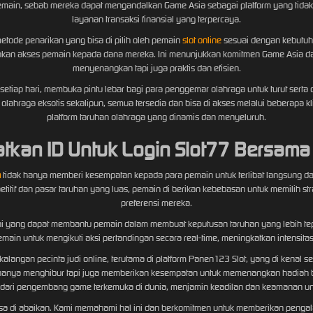
pemain, sebab mereka dapat mengandalkan Game Asia sebagai platform yang tidak
layanan transaksi finansial yang terpercaya.
tode penarikan yang bisa di pilih oleh pemain
slot online
sesuai dengan kebutuha
udahkan akses pemain kepada dana mereka. Ini menunjukkan komitmen Game Asia
menyenangkan tapi juga praktis dan efisien.
tiap hari, membuka pintu lebar bagi para penggemar olahraga untuk turut serta
ng olahraga eksotis sekalipun, semua tersedia dan bisa di akses melalui beberapa
platform taruhan olahraga yang dinamis dan menyeluruh.
kan ID Untuk Login Slot77 Bersam
n
tidak hanya memberi kesempatan kepada para pemain untuk terlibat langsung da
tif dan pasar taruhan yang luas, pemain di berikan kebebasan untuk memilih st
preferensi mereka.
kini yang dapat membantu pemain dalam membuat keputusan taruhan yang lebih tep
ain untuk mengikuti aksi pertandingan secara real-time, meningkatkan intensita
kalangan pecinta judi online, terutama di platform Panen123 Slot, yang di kenal s
hanya menghibur tapi juga memberikan kesempatan untuk memenangkan hadiah b
dari pengembang game terkemuka di dunia, menjamin keadilan dan keamanan unt
bisa di abaikan. Kami memahami hal ini dan berkomitmen untuk memberikan peng