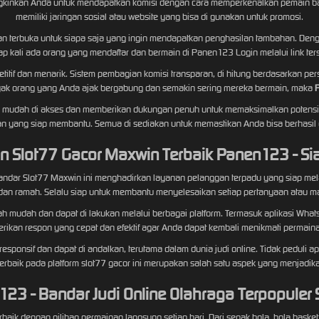
ngkinkan Anda untuk mendapatkan komisi dengan cara memperkenalkan pemain bar
memiliki jaringan sosial atau website yang bisa di gunakan untuk promosi.
dan terbuka untuk siapa saja yang ingin mendapatkan penghasilan tambahan. Dengan
iap kali ada orang yang mendaftar dan bermain di Panen123 Login melalui link te
itif dan menarik. Sistem pembagian komisi transparan, di hitung berdasarkan per
anyak orang yang Anda ajak bergabung dan semakin sering mereka bermain, maka
ni mudah di akses dan memberikan dukungan penuh untuk memaksimalkan potensi p
 yang siap membantu. Semua di sediakan untuk memastikan Anda bisa berhasil da
 Slot77 Gacor Maxwin Terbaik Panen123 - Si
Bandar Slot77 Maxwin ini menghadirkan layanan pelanggan terpadu yang siap mel
ih dan ramah. Selalu siap untuk membantu menyelesaikan setiap pertanyaan atau
h mudah dan dapat di lakukan melalui berbagai platform. Termasuk aplikasi WhatsA
rikan respon yang cepat dan efektif agar Anda dapat kembali menikmati perma
sponsif dan dapat di andalkan, terutama dalam dunia judi online. Tidak peduli 
erbaik pada platform slot77 gacor ini merupakan salah satu aspek yang menjadika
23 - Bandar Judi Online Olahraga Terpopuler S
ik dengan pilihan permainan langsung setiap hari. Dari sepak bola, bola basket,