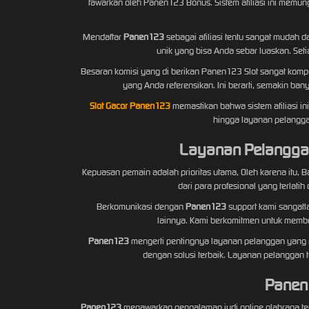
tawarkan oleh Panen123 Bonus. Sistem afiliasi ini memu
Mendaftar
Panen123
sebagai afiliasi tentu sangat mudah 
unik yang bisa Anda sebar luaskan. Set
Besaran komisi yang di berikan Panen123 Slot sangat kompet
yang Anda referensikan. Ini berarti, semakin b
Slot Gacor Panen123
memastikan bahwa sistem afiliasi i
hingga layanan pelanggan
Layanan Pelanggan
Kepuasan pemain adalah prioritas utama, Oleh karena itu, 
dari para profesional yang terlat
Berkomunikasi dengan
Panen123
support kami sangatla
lainnya. Kami berkomitmen untuk membe
Panen123
mengerti pentingnya layanan pelanggan yang re
dengan solusi terbaik. Layanan pelanggan t
Panen1
Panen123
menawarkan pengalaman judi online olahraga terba