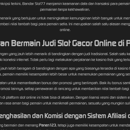
nkripsi terkini, Bandar Slot77 menjamin keamanan data dan transaksi para pem
permainan tanpa kekhawatiran.
enarik yang bertujuan untuk meningkatkan kemungkinan lebih banyak untuk men
beri nilai tambah bagi para pemain setia. Ini merupakan salah satu alasan me
online.
n Bermain Judi Slot Gacor Online d
an yang jauh lebih menarik di bandingkan dengan judi tradisional. Salah satu
i koneksi internet. Tidak perlu lagi melakukan perjalanan ke kasino fisik yang 
jauh lebih beragam di bandingkan dengan apa yang biasanya tersedia di kasino t
 pemain memiliki kesempatan lebih besar untuk menemukan permainan yang ses
tan untuk memanfaatkan bonus dan promosi yang berlimpah. Baik itu bonus sam
promosi lainnya, setiap penawaran di rancang untuk memberikan nilai tambah bagi 
 platform slot online ini tidak bisa di abaikan. Dengan lisensi resmi dan sistem e
 rasa aman bagi pemain untuk menikmati permainan, sesuatu yang mungkin sulit 
nghasilan dan Komisi dengan Sistem Afiliasi
ntang bermain dan menang
Panen123
, tetapi juga memiliki kesempatan untuk menda