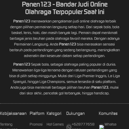
Panen123 - Bandar Judi Online
Olahraga Terpopuler Saat Ini
Panen123
menawarkan pengalaman judi online olahraga terbaik
dengan pilihan permainan langsung setiap hari. Dari sepak bola, bola
basket, tenis, hoki, dan masih banyak lagi. Pemain dapat menikmati
berbagai jenis taruhan pada olahraga favorit mereka. Dengan adanya
Permainan Langsung. Anda
Panen123
bisa merasakan sensasi
bertaruh pada pertandingan yang sedang berlangsung, meningkatkan
adrenalin dan keseruan dalam setiap pertandingan.
Panen123
Sepak bola, sebagai olahraga paling populer di dunia.
Menawarkan liga-liga ternama dengan ratusan pertandingan yang
bisa di pilih setiap minggunya. Mulai dari Liga Premier Inggris, La Liga
Spanyol, hingga Liga Champions, semua tersedia di satu platform.
Anda juga bisa menikmati berbagai pilihan taruhan
Panen123
, mulai
dari skor akhir, pencetak gol terbanyak, hingga handicap.
Kebijaksanaan
Platform
Kategori
Dukungan
Komunitas
Tentang
Promosi
Hot Games
+628777658
Whatsa