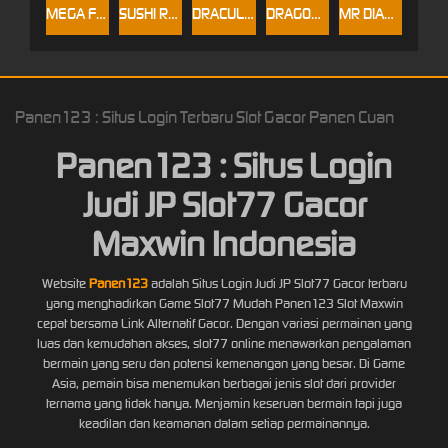
MEGA FORTUNE OX
SUSHI RUSH
DRACULA’S CASTLE BANQUET
DRAGON FORTUNE
MR DIAMOND DELUXE
Panen123 : Situs Login Terbaru Slot Gacor Panen Cuan
Panen123 : Situs Login
Judi JP Slot77 Gacor
Maxwin Indonesia
Website
Panen123
adalah Situs Login Judi JP Slot77 Gacor terbaru
yang menghadirkan Game Slot77 Mudah Panen123 Slot Maxwin
cepat bersama Link Alternatif Gacor. Dengan variasi permainan yang
luas dan kemudahan akses, slot77 online menawarkan pengalaman
bermain yang seru dan potensi kemenangan yang besar. Di Game
Asia, pemain bisa menemukan berbagai jenis slot dari provider
ternama yang tidak hanya. Menjamin keseruan bermain tapi juga
keadilan dan keamanan dalam setiap permainannya.