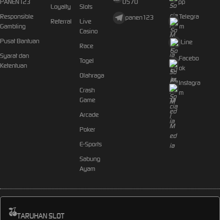
PANEN123
0570
pp
Loyalty
Slots
Responsible
Telegra
panen123
Referral
Live
Gambling
m
Casino
Pusat Bantuan
Line
Race
Syarat dan
Facebo
Togel
Ketentuan
ok
Olahraga
Instagra
Crash
m
Game
Arcade
Poker
E-Sports
Sabung
Ayam
TARUHAN SLOT