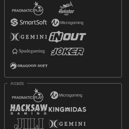
Arcade