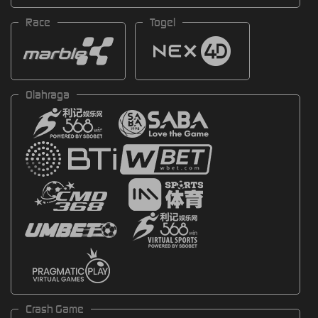
Race
Togel
Olahraga
Crash Game