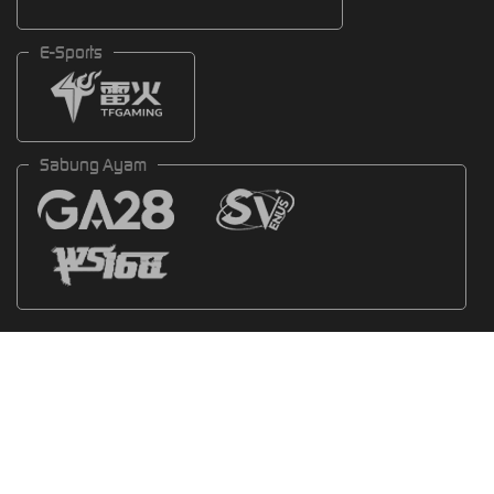
E-Sports
Sabung Ayam