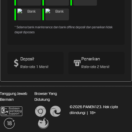
* Selama bank maintenance dan bank offline deposit dan penarikan tidak
dapat diproses
Deposit
Penarikan
Rata-rata 1 Menit
Rata-rata 2 Menit
Tanggung Jawab
Browser Yang
Bermain
Didukung
©2026 PANEN123. Hak cipta
dilindungi | 18+