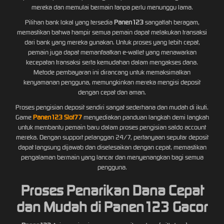
mereka dan memulai bermain tanpa perlu menunggu lama.
Pilihan bank lokal yang tersedia
Panen123
sangatlah beragam,
memastikan bahwa hampir semua pemain dapat melakukan transaksi
dari bank yang mereka gunakan. Untuk proses yang lebih cepat,
pemain juga dapat memanfaatkan e-wallet yang menawarkan
kecepatan transaksi serta kemudahan dalam mengakses dana.
Metode pembayaran ini dirancang untuk memaksimalkan
kenyamanan pengguna, memungkinkan mereka mengisi deposit
dengan cepat dan aman.
Proses pengisian deposit sendiri sangat sederhana dan mudah di ikuti.
Game
Panen123 Slot77
menyediakan panduan langkah demi langkah
untuk membantu pemain baru dalam proses pengisian saldo account
mereka. Dengan support pelanggan 24/7, pertanyaan seputar deposit
dapat langsung dijawab dan diselesaikan dengan cepat, memastikan
pengalaman bermain yang lancar dan menyenangkan bagi semua
pengguna.
Proses Penarikan Dana Cepat
dan Mudah di Panen123 Gacor