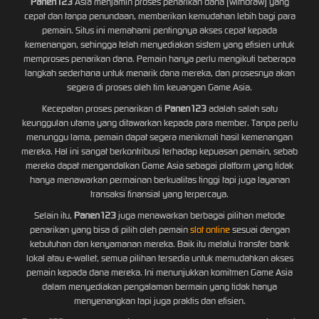
Panen123
Asia menjamin proses penarikan dana (withdraw) yang
cepat dan tanpa penundaan, memberikan kemudahan lebih bagi para
pemain. Situs ini memahami pentingnya akses cepat kepada
kemenangan, sehingga telah menyediakan sistem yang efisien untuk
memproses penarikan dana. Pemain hanya perlu mengikuti beberapa
langkah sederhana untuk menarik dana mereka, dan prosesnya akan
segera di proses oleh tim keuangan Game Asia.
Kecepatan proses penarikan di
Panen123
adalah salah satu
keunggulan utama yang ditawarkan kepada para member. Tanpa perlu
menunggu lama, pemain dapat segera menikmati hasil kemenangan
mereka. Hal ini sangat berkontribusi terhadap kepuasan pemain, sebab
mereka dapat mengandalkan Game Asia sebagai platform yang tidak
hanya menawarkan permainan berkualitas tinggi tapi juga layanan
transaksi finansial yang terpercaya.
Selain itu,
Panen123
juga menawarkan berbagai pilihan metode
penarikan yang bisa di pilih oleh pemain
slot online
sesuai dengan
kebutuhan dan kenyamanan mereka. Baik itu melalui transfer bank
lokal atau e-wallet, semua pilihan tersedia untuk memudahkan akses
pemain kepada dana mereka. Ini menunjukkan komitmen Game Asia
dalam menyediakan pengalaman bermain yang tidak hanya
menyenangkan tapi juga praktis dan efisien.