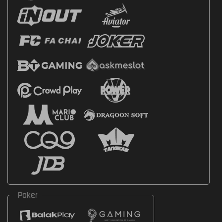
Poker