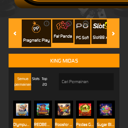
i
i
i
i
i
Facha
Fat Panda
Slot88 x PP
PG Soft
Pragmatic Play
KING MIDAS
Semua
Slots
Top
permainan
20
Olympus Fortune
REDBEARD TREASURE
Rooster Blitz
Pedas Gila
Sugar Blast