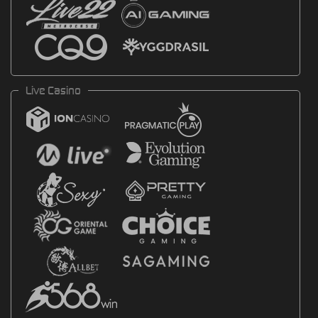
Live Casino