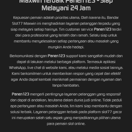
Maxwin Terbaik Panen123 - Siap
Melayani 24 Jam
Kepuasan pemain adalah prioritas utama, Oleh karena itu, Bandar
Slot77 Maxwin ini menghadirkan layanan pelanggan terpadu yang
siap melayani setiap harinya. Tim customer service
Panen123
terdiri
dari para profesional yang terlatih dan ramah. Selalu siap untuk
membantu menyelesaikan setiap pertanyaan atau masalah yang
mungkin Anda hadapi.
Berkomunikasi dengan
Panen123
support kami sangatlah mudah dan
dapat di lakukan melalui berbagai platform. Termasuk aplikasi
WhatsApp, live chat di website kami, atau melalui media sosial lainnya.
Kami berkomitmen untuk memberikan respon yang cepat dan efektif
agar Anda dapat kembali menikmati permainan dengan nyaman dan
tanpa hambatan.
Panen123
mengerti pentingnya layanan pelanggan yang responsif
dan dapat di andalkan, terutama dalam dunia judi online. Tidak peduli
apa pertanyaan atau masalah Anda, tim kami siap membantu dengan
solusi terbaik. Layanan pelanggan terbaik pada platform slot77 gacor
ini merupakan salah satu aspek yang menjadikannya pilihan utama
para pemain slot online.