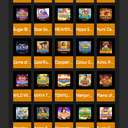
Sugar Blast Frenzy
Dear Senpai
HEAVENLY FEAST WITH WUKONG
Hippo Splash
Hunk Cai Shen
Gems of Valhalla
Gold Rush Bonanza
Cleopatra's Treasure
Colour Game Mega Bonus
Aztec Rush Bonanza
WILD WITCH SUGAR BONANZA
MAYA TEMPLE OF FORTUNE
TOMYUM BONANZA
Mahjong Beauty
Flame of Fortune