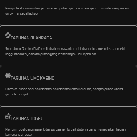
Penyedia slot online dengan beragam pilihan game menarik yang memudahkan pemain
untuk mencapai jackpot
TARUHAN OLAHRAGA
Sportsbook Gaming Platform Terbaik menawarkan lebih banyak game, odds yang lebih
tinggi, dan menyediakan pilihan yang lebih banyak untuk pemain.
TARUHAN LIVE KASINO
Platform Pilihan bagi perusahaan-perusahaan terbaik di dunia, dengan pilihan variasi
game terbanyak
TARUHAN TOGEL
Platform togel yang menarik dari perusahan terbaik di dunia yang menawarkan hadiah
kemenangan besar