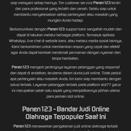
siap melayani setiap harinya. Tim customer service
Panen123
terdiri
dari para profesional yang terlatih dan ramah. Selalu siap untuk
membantu menyelesaikan setiap pertanyaan atau masalah yang
mungkin Anda hadapi.
Berkomunikasi dengan
Panen123
support kami sangatlah mudah dan
dapat di lakukan melalui berbagai platform. Termasuk aplikasi
WhatsApp, live chat di website kami, atau melalui media sosial lainnya.
Kami berkomitmen untuk memberikan respon yang cepat dan efektif
agar Anda dapat kembali menikmati permainan dengan nyaman dan
tanpa hambatan.
Panen123
mengerti pentingnya layanan pelanggan yang responsif
dan dapat di andalkan, terutama dalam dunia judi online. Tidak peduli
apa pertanyaan atau masalah Anda, tim kami siap membantu dengan
solusi terbaik. Layanan pelanggan terbaik pada platform slot77 gacor
ini merupakan salah satu aspek yang menjadikannya pilihan utama
para pemain slot online.
Panen123 - Bandar Judi Online
Olahraga Terpopuler Saat Ini
Panen123
menawarkan pengalaman judi online olahraga terbaik