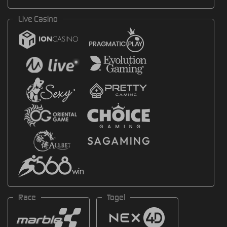
Live Casino
Race
Togel