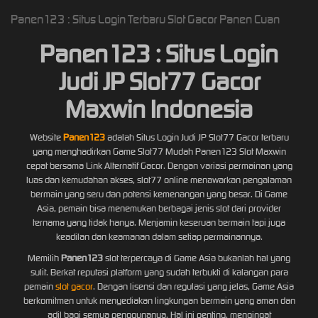
Panen123 : Situs Login Terbaru Slot Gacor Panen Cuan
Panen123 : Situs Login
Judi JP Slot77 Gacor
Maxwin Indonesia
Website
Panen123
adalah Situs Login Judi JP Slot77 Gacor terbaru
yang menghadirkan Game Slot77 Mudah Panen123 Slot Maxwin
cepat bersama Link Alternatif Gacor. Dengan variasi permainan yang
luas dan kemudahan akses, slot77 online menawarkan pengalaman
bermain yang seru dan potensi kemenangan yang besar. Di Game
Asia, pemain bisa menemukan berbagai jenis slot dari provider
ternama yang tidak hanya. Menjamin keseruan bermain tapi juga
keadilan dan keamanan dalam setiap permainannya.
Memilih
Panen123
slot terpercaya di Game Asia bukanlah hal yang
sulit. Berkat reputasi platform yang sudah terbukti di kalangan para
pemain
slot gacor
. Dengan lisensi dan regulasi yang jelas, Game Asia
berkomitmen untuk menyediakan lingkungan bermain yang aman dan
adil bagi semua penggunanya. Hal ini penting, mengingat