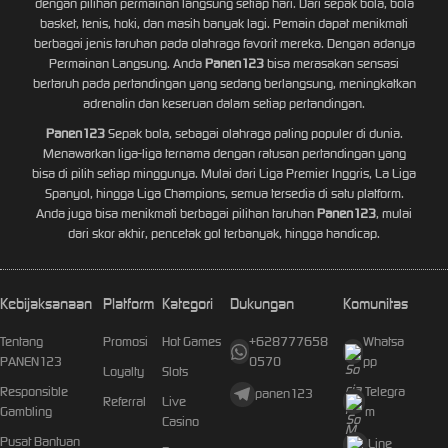
dengan pilihan permainan langsung setiap hari. Dari sepak bola, bola
basket, tenis, hoki, dan masih banyak lagi. Pemain dapat menikmati
berbagai jenis taruhan pada olahraga favorit mereka. Dengan adanya
Permainan Langsung. Anda
Panen123
bisa merasakan sensasi
bertaruh pada pertandingan yang sedang berlangsung, meningkatkan
adrenalin dan keseruan dalam setiap pertandingan.
Panen123
Sepak bola, sebagai olahraga paling populer di dunia.
Menawarkan liga-liga ternama dengan ratusan pertandingan yang
bisa di pilih setiap minggunya. Mulai dari Liga Premier Inggris, La Liga
Spanyol, hingga Liga Champions, semua tersedia di satu platform.
Anda juga bisa menikmati berbagai pilihan taruhan
Panen123
, mulai
dari skor akhir, pencetak gol terbanyak, hingga handicap.
Kebijaksanaan
Platform
Kategori
Dukungan
Komunitas
Tentang
Promosi
Hot Games
+628777658
Whatsa
PANEN123
0570
pp
Loyalty
Slots
Responsible
Telegra
panen123
Referral
Live
Gambling
m
Casino
Pusat Bantuan
Line