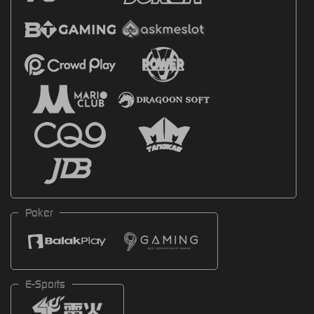
Poker
E-Sports