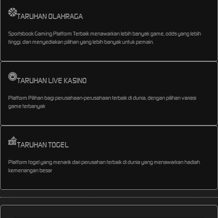
TARUHAN OLAHRAGA
Sportsbook Gaming Platform Terbaik menawarkan lebih banyak game, odds yang lebih
tinggi, dan menyediakan pilihan yang lebih banyak untuk pemain.
TARUHAN LIVE KASINO
Platform Pilihan bagi perusahaan-perusahaan terbaik di dunia, dengan pilihan variasi
game terbanyak
TARUHAN TOGEL
Platform togel yang menarik dari perusahan terbaik di dunia yang menawarkan hadiah
kemenangan besar