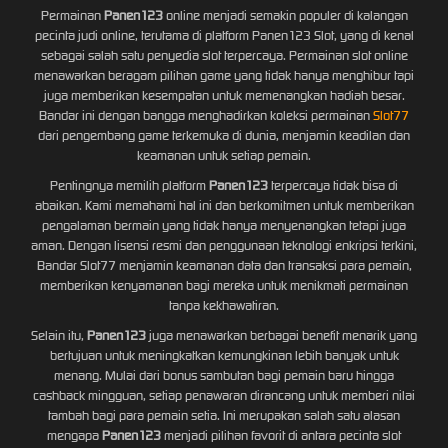
Permainan
Panen123
online menjadi semakin populer di kalangan
pecinta judi online, terutama di platform Panen123 Slot, yang di kenal
sebagai salah satu penyedia slot terpercaya. Permainan slot online
menawarkan beragam pilihan game yang tidak hanya menghibur tapi
juga memberikan kesempatan untuk memenangkan hadiah besar.
Bandar ini dengan bangga menghadirkan koleksi permainan
Slot77
dari pengembang game terkemuka di dunia, menjamin keadilan dan
keamanan untuk setiap pemain.
Pentingnya memilih platform
Panen123
terpercaya tidak bisa di
abaikan. Kami memahami hal ini dan berkomitmen untuk memberikan
pengalaman bermain yang tidak hanya menyenangkan tetapi juga
aman. Dengan lisensi resmi dan penggunaan teknologi enkripsi terkini,
Bandar Slot77 menjamin keamanan data dan transaksi para pemain,
memberikan kenyamanan bagi mereka untuk menikmati permainan
tanpa kekhawatiran.
Selain itu,
Panen123
juga menawarkan berbagai benefit menarik yang
bertujuan untuk meningkatkan kemungkinan lebih banyak untuk
menang. Mulai dari bonus sambutan bagi pemain baru hingga
cashback mingguan, setiap penawaran dirancang untuk memberi nilai
tambah bagi para pemain setia. Ini merupakan salah satu alasan
mengapa
Panen123
menjadi pilihan favorit di antara pecinta slot