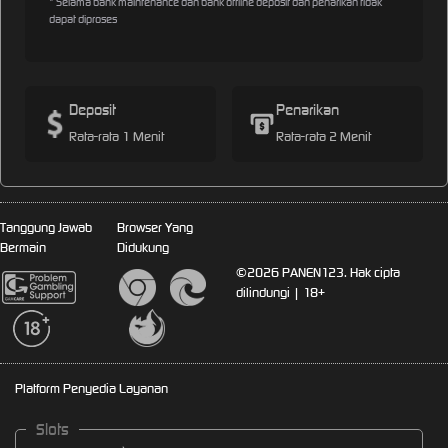
* Selama bank maintenance dan bank offline deposit dan penarikan tidak
dapat diproses
Deposit
Penarikan
Rata-rata 1 Menit
Rata-rata 2 Menit
Tanggung Jawab
Browser Yang
Bermain
Didukung
©2026 PANEN123. Hak cipta
dilindungi | 18+
Platform Penyedia Layanan
Slots