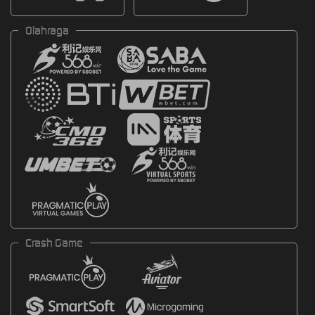
Olahraga
Crash Game