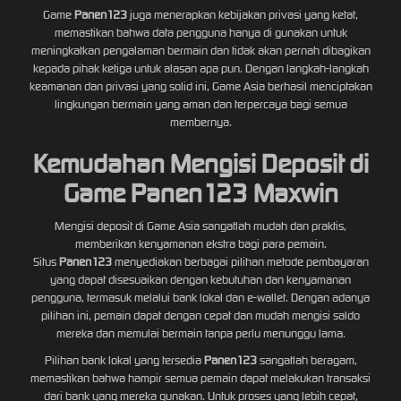
Game
Panen123
juga menerapkan kebijakan privasi yang ketat,
memastikan bahwa data pengguna hanya di gunakan untuk
meningkatkan pengalaman bermain dan tidak akan pernah dibagikan
kepada pihak ketiga untuk alasan apa pun. Dengan langkah-langkah
keamanan dan privasi yang solid ini, Game Asia berhasil menciptakan
lingkungan bermain yang aman dan terpercaya bagi semua
membernya.
Kemudahan Mengisi Deposit di
Game Panen123 Maxwin
Mengisi deposit di Game Asia sangatlah mudah dan praktis,
memberikan kenyamanan ekstra bagi para pemain.
Situs
Panen123
menyediakan berbagai pilihan metode pembayaran
yang dapat disesuaikan dengan kebutuhan dan kenyamanan
pengguna, termasuk melalui bank lokal dan e-wallet. Dengan adanya
pilihan ini, pemain dapat dengan cepat dan mudah mengisi saldo
mereka dan memulai bermain tanpa perlu menunggu lama.
Pilihan bank lokal yang tersedia
Panen123
sangatlah beragam,
memastikan bahwa hampir semua pemain dapat melakukan transaksi
dari bank yang mereka gunakan. Untuk proses yang lebih cepat,