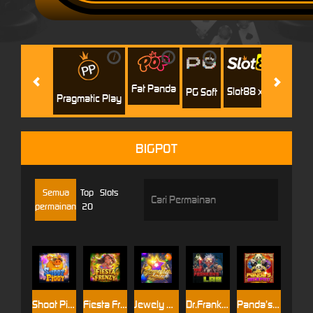
i
i
i
i
i
Facha
Fat Panda
Slot88 x PP
PG Soft
Pragmatic Play
BIGPOT
Semua
Top
Slots
permainan
20
Shoot Piggy
Fiesta Frenzy
Jewely Spin
Dr.Franken’s Lab
Panda’s Jackpot