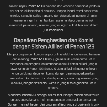
Terakhir, aspek
Panen123
keamanan dan keadilan bermain di platform
slot online ini tidak bisa di abaikan. Dengan lisensi resmi dan sistem
enkripsi canggih, setiap transaksi dan data pribadi pemain di jamin
keamanannya. Ini memberikan rasa aman bagi pemain untuk
menikmati permainan, sesuatu yang mungkin sulit di temukan dalam
judi tradisional.
Dapatkan Penghasilan dan Komisi
dengan Sistem Afiliasi di Panen123
Menjadi bagian dari komunitas judi online tidak hanya tentang bermain
dan menang
Panen123
, tetapi juga memiliki kesempatan untuk
mendapatkan penghasilan tambahan melalui sistem afiliasi yang di
tawarkan oleh Panen123 Bonus. Sistem afiliasi ini memungkinkan
Anda untuk mendapatkan komisi dengan cara memperkenalkan
pemain baru ke platform. Ini adalah peluang emas bagi mereka yang
memiliki jaringan sosial atau website yang bisa di gunakan untuk
promosi.
Mendaftar
Panen123
sebagai afiliasi tentu sangat mudah dan terbuka
untuk siapa saja yang ingin mendapatkan penghasilan tambahan.
Dengan menjadi bagian dari program afiliasi, Anda di berikan link unik