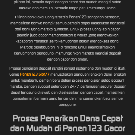
pilihan ini, pemain dapat dengan cepat dan mudah mengisi saldo
mereka dan memulai bermain tanpa perlu menunggu lama.
Pilihan bank lokal yang tersedia
Panen123
sangatlah beragam,
memastikan bahwa hampir semua pemain dapat melakukan transaksi
dari bank yang mereka gunakan. Untuk proses yang lebih cepat,
pemain juga dapat memanfaatkan e-wallet yang menawarkan
kecepatan transaksi serta kemudahan dalam mengakses dana.
Metode pembayaran ini dirancang untuk memaksimalkan
kenyamanan pengguna, memungkinkan mereka mengisi deposit
dengan cepat dan aman.
Proses pengisian deposit sendiri sangat sederhana dan mudah di ikuti.
Game
Panen123 Slot77
menyediakan panduan langkah demi langkah
untuk membantu pemain baru dalam proses pengisian saldo account
mereka. Dengan support pelanggan 24/7, pertanyaan seputar deposit
dapat langsung dijawab dan diselesaikan dengan cepat, memastikan
pengalaman bermain yang lancar dan menyenangkan bagi semua
pengguna.
Proses Penarikan Dana Cepat
dan Mudah di Panen123 Gacor