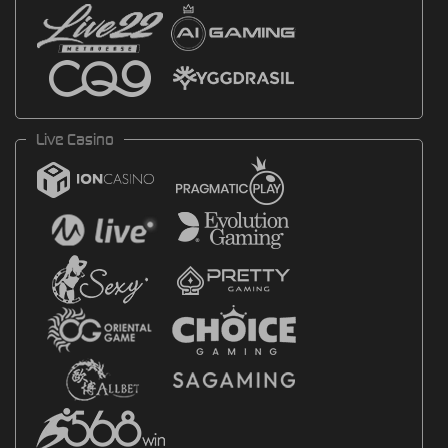
Live Casino