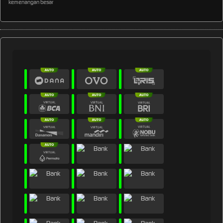
kemenangan besar