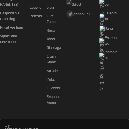
PANEN123
0260
pp
Loyalty
Slots
Responsible
Telegra
panen123
Referral
Live
Gambling
m
Casino
Pusat Bantuan
Line
Race
Syarat dan
Facebo
Togel
Ketentuan
ok
Olahraga
Instagra
Crash
m
Game
Arcade
Poker
E-Sports
Sabung
Ayam