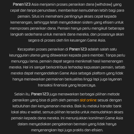
Panen123
Asia menjamin proses penarikan dana (withdraw) yang
cepat dan tanpa penundaan, memberikan kemudahan lebih bagi para
pemain. Situs ini memahami pentingnya akses cepat kepada
kemenangan, sehingga telah menyediakan sistem yang efisien untuk
memproses penarikan dana. Pemain hanya perlu mengikuti beberapa
langkah sederhana untuk menarik dana mereka, dan prosesnya akan
segera di proses oleh tim keuangan Game Asia.
Kecepatan proses penarikan di
Panen123
adalah salah satu
keunggulan utama yang ditawarkan kepada para member. Tanpa perlu
menunggu lama, pemain dapat segera menikmati hasil kemenangan
mereka. Hal ini sangat berkontribusi terhadap kepuasan pemain, sebab
mereka dapat mengandalkan Game Asia sebagai platform yang tidak
hanya menawarkan permainan berkualitas tinggi tapi juga layanan
transaksi finansial yang terpercaya.
Selain itu,
Panen123
juga menawarkan berbagai pilihan metode
penarikan yang bisa di pilih oleh pemain
slot online
sesuai dengan
kebutuhan dan kenyamanan mereka. Baik itu melalui transfer bank
lokal atau e-wallet, semua pilihan tersedia untuk memudahkan akses
pemain kepada dana mereka. Ini menunjukkan komitmen Game Asia
dalam menyediakan pengalaman bermain yang tidak hanya
menyenangkan tapi juga praktis dan efisien.