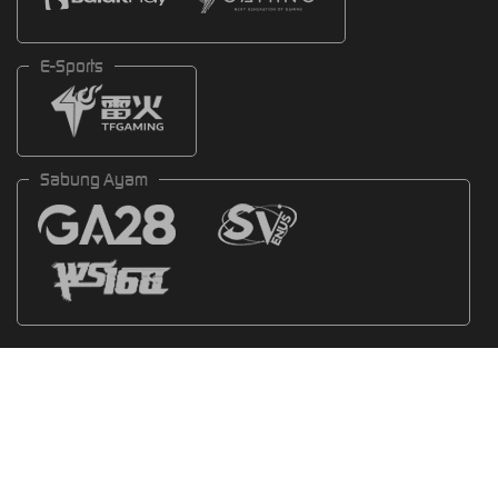
E-Sports
Sabung Ayam