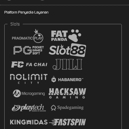
Platform Penyedia Layanan
Slots