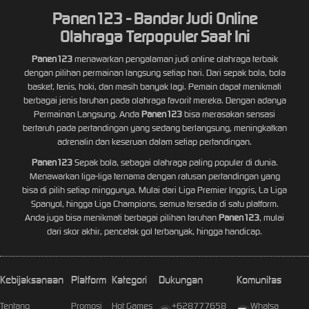
Panen123 - Bandar Judi Online
Olahraga Terpopuler Saat Ini
Panen123
menawarkan pengalaman judi online olahraga terbaik
dengan pilihan permainan langsung setiap hari. Dari sepak bola, bola
basket, tenis, hoki, dan masih banyak lagi. Pemain dapat menikmati
berbagai jenis taruhan pada olahraga favorit mereka. Dengan adanya
Permainan Langsung. Anda
Panen123
bisa merasakan sensasi
bertaruh pada pertandingan yang sedang berlangsung, meningkatkan
adrenalin dan keseruan dalam setiap pertandingan.
Panen123
Sepak bola, sebagai olahraga paling populer di dunia.
Menawarkan liga-liga ternama dengan ratusan pertandingan yang
bisa di pilih setiap minggunya. Mulai dari Liga Premier Inggris, La Liga
Spanyol, hingga Liga Champions, semua tersedia di satu platform.
Anda juga bisa menikmati berbagai pilihan taruhan
Panen123
, mulai
dari skor akhir, pencetak gol terbanyak, hingga handicap.
Kebijaksanaan
Platform
Kategori
Dukungan
Komunitas
Tentang
Promosi
Hot Games
+628777658
Whatsa