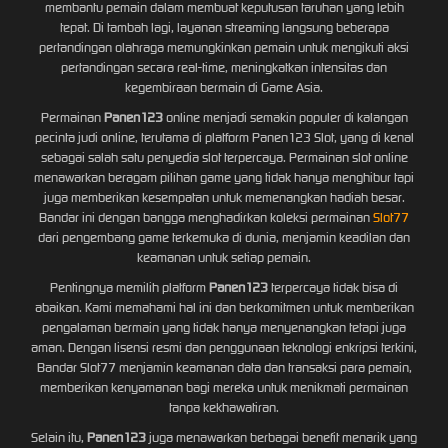
membantu pemain dalam membuat keputusan taruhan yang lebih
tepat. Di tambah lagi, layanan streaming langsung beberapa
pertandingan olahraga memungkinkan pemain untuk mengikuti aksi
pertandingan secara real-time, meningkatkan intensitas dan
kegembiraan bermain di Game Asia.
Permainan
Panen123
online menjadi semakin populer di kalangan
pecinta judi online, terutama di platform Panen123 Slot, yang di kenal
sebagai salah satu penyedia slot terpercaya. Permainan slot online
menawarkan beragam pilihan game yang tidak hanya menghibur tapi
juga memberikan kesempatan untuk memenangkan hadiah besar.
Bandar ini dengan bangga menghadirkan koleksi permainan
Slot77
dari pengembang game terkemuka di dunia, menjamin keadilan dan
keamanan untuk setiap pemain.
Pentingnya memilih platform
Panen123
terpercaya tidak bisa di
abaikan. Kami memahami hal ini dan berkomitmen untuk memberikan
pengalaman bermain yang tidak hanya menyenangkan tetapi juga
aman. Dengan lisensi resmi dan penggunaan teknologi enkripsi terkini,
Bandar Slot77 menjamin keamanan data dan transaksi para pemain,
memberikan kenyamanan bagi mereka untuk menikmati permainan
tanpa kekhawatiran.
Selain itu,
Panen123
juga menawarkan berbagai benefit menarik yang