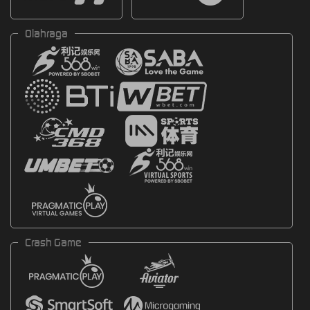
Olahraga
Crash Game