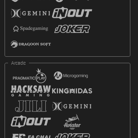
Arcade