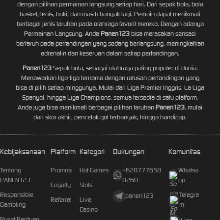
dengan pilihan permainan langsung setiap hari. Dari sepak bola, bola
basket, tenis, hoki, dan masih banyak lagi. Pemain dapat menikmati
berbagai jenis taruhan pada olahraga favorit mereka. Dengan adanya
Permainan Langsung. Anda
Panen123
bisa merasakan sensasi
bertaruh pada pertandingan yang sedang berlangsung, meningkatkan
adrenalin dan keseruan dalam setiap pertandingan.
Panen123
Sepak bola, sebagai olahraga paling populer di dunia.
Menawarkan liga-liga ternama dengan ratusan pertandingan yang
bisa di pilih setiap minggunya. Mulai dari Liga Premier Inggris, La Liga
Spanyol, hingga Liga Champions, semua tersedia di satu platform.
Anda juga bisa menikmati berbagai pilihan taruhan
Panen123
, mulai
dari skor akhir, pencetak gol terbanyak, hingga handicap.
Kebijaksanaan
Platform
Kategori
Dukungan
Komunitas
Tentang
Promosi
Hot Games
+628777658
Whatsa
PANEN123
0260
pp
Loyalty
Slots
Responsible
Telegra
panen123
Referral
Live
Gambling
m
Casino
Pusat Bantuan