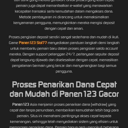
pemain juga dapat memanfaatkan e-wallet yang menawarkan
kecepatan transaksi serta kemudahan dalam mengakses dana.
Metode pembayaran ini dirancang untuk memaksimalkan
kenyamanan pengguna, memungkinkan mereka mengisi deposit
dengan cepat dan aman.
Proses pengisian deposit sendiri sangat sederhana dan mudah di ikuti.
Game
Panen123 Slot77
menyediakan panduan langkah demi langkah
untuk membantu pemain baru dalam proses pengisian saldo account
mereka. Dengan support pelanggan 24/7, pertanyaan seputar deposit
dapat langsung dijawab dan diselesaikan dengan cepat, memastikan
pengalaman bermain yang lancar dan menyenangkan bagi semua
pengguna.
Proses Penarikan Dana Cepat
dan Mudah di Panen123 Gacor
Panen123
Asia menjamin proses penarikan dana (withdraw) yang
cepat dan tanpa penundaan, memberikan kemudahan lebih bagi para
pemain. Situs ini memahami pentingnya akses cepat kepada
kemenangan, sehingga telah menyediakan sistem yang efisien untuk
memproses penarikan dana. Pemain hanya perlu mengikuti beberapa