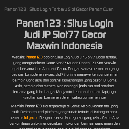
Panen123 : Situs Login Terbaru Slot Gacor Panen Cuan
Panen123 : Situs Login
Judi JP Slot77 Gacor
Maxwin Indonesia
Website
Panen123
adalah Situs Login Judi JP Slot77 Gacor terbaru
yang menghadirkan Game Slot77 Mudah Panen123 Slot Maxwin
cepat bersama Link Alternatif Gacor. Dengan variasi permainan yang
luas dan kemudahan akses, slot77 online menawarkan pengalaman
bermain yang seru dan potensi kemenangan yang besar. Di Game
Asia, pemain bisa menemukan berbagai jenis slot dari provider
ternama yang tidak hanya. Menjamin keseruan bermain tapi juga
keadilan dan keamanan dalam setiap permainannya.
Memilih
Panen123
slot terpercaya di Game Asia bukanlah hal yang
sulit. Berkat reputasi platform yang sudah terbukti di kalangan para
pemain
slot gacor
. Dengan lisensi dan regulasi yang jelas, Game Asia
berkomitmen untuk menyediakan lingkungan bermain yang aman dan