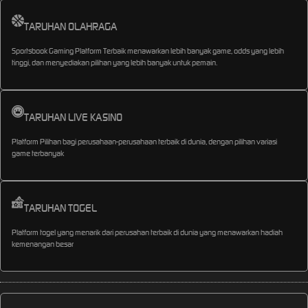
TARUHAN OLAHRAGA
Sportsbook Gaming Platform Terbaik menawarkan lebih banyak game, odds yang lebih
tinggi, dan menyediakan pilihan yang lebih banyak untuk pemain.
TARUHAN LIVE KASINO
Platform Pilihan bagi perusahaan-perusahaan terbaik di dunia, dengan pilihan variasi
game terbanyak
TARUHAN TOGEL
Platform togel yang menarik dari perusahan terbaik di dunia yang menawarkan hadiah
kemenangan besar