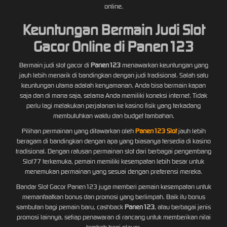
online.
Keuntungan Bermain Judi Slot
Gacor Online di Panen123
Bermain judi slot gacor di
Panen123
menawarkan keuntungan yang
jauh lebih menarik di bandingkan dengan judi tradisional. Salah satu
keuntungan utama adalah kenyamanan. Anda bisa bermain kapan
saja dan di mana saja, selama Anda memiliki koneksi internet. Tidak
perlu lagi melakukan perjalanan ke kasino fisik yang terkadang
membutuhkan waktu dan
budget tambahan.
Pilihan permainan yang ditawarkan oleh
Panen123 Slot
jauh lebih
beragam di bandingkan dengan apa yang biasanya tersedia di kasino
tradisional. Dengan ratusan permainan slot dari berbagai pengembang
Slot77 terkemuka, pemain memiliki kesempatan lebih besar untuk
menemukan permainan yang sesuai dengan preferensi mereka.
Bandar Slot Gacor Panen123 juga memberi pemain kesempatan untuk
memanfaatkan bonus dan promosi yang berlimpah. Baik itu bonus
sambutan bagi pemain baru, cashback
Panen123
, atau berbagai jenis
promosi lainnya, setiap penawaran di rancang untuk memberikan nilai