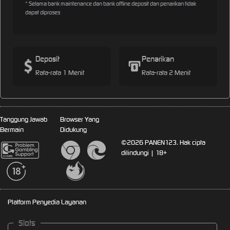
* Selama bank maintenance dan bank offline deposit dan penarikan tidak
dapat diproses
Deposit
Penarikan
Rata-rata 1 Menit
Rata-rata 2 Menit
Tanggung Jawab
Browser Yang
Bermain
Didukung
©2026 PANEN123. Hak cipta
dilindungi | 18+
Platform Penyedia Layanan
Slots