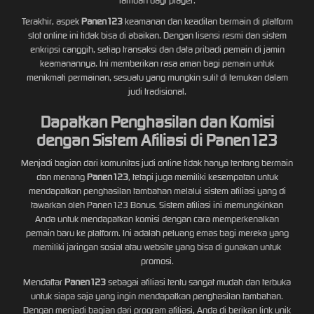
tambah bagi player.
Terakhir, aspek
Panen123
keamanan dan keadilan bermain di platform
slot online ini tidak bisa di abaikan. Dengan lisensi resmi dan sistem
enkripsi canggih, setiap transaksi dan data pribadi pemain di jamin
keamanannya. Ini memberikan rasa aman bagi pemain untuk
menikmati permainan, sesuatu yang mungkin sulit di temukan dalam
judi tradisional.
Dapatkan Penghasilan dan Komisi
dengan Sistem Afiliasi di Panen123
Menjadi bagian dari komunitas judi online tidak hanya tentang bermain
dan menang
Panen123
, tetapi juga memiliki kesempatan untuk
mendapatkan penghasilan tambahan melalui sistem afiliasi yang di
tawarkan oleh Panen123 Bonus. Sistem afiliasi ini memungkinkan
Anda untuk mendapatkan komisi dengan cara memperkenalkan
pemain baru ke platform. Ini adalah peluang emas bagi mereka yang
memiliki jaringan sosial atau website yang bisa di gunakan untuk
promosi.
Mendaftar
Panen123
sebagai afiliasi tentu sangat mudah dan terbuka
untuk siapa saja yang ingin mendapatkan penghasilan tambahan.
Dengan menjadi bagian dari program afiliasi, Anda di berikan link unik