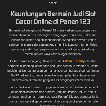
online.
Keuntungan Bermain Judi Slot
Gacor Online di Panen123
Bermain judi slot gacor di
Panen123
menawarkan keuntungan yang
jauh lebih menarik di bandingkan dengan judi tradisional. Salah satu
keuntungan utama adalah kenyamanan. Anda bisa bermain kapan
saja dan di mana saja, selama Anda memiliki koneksi internet. Tidak
perlu lagi melakukan perjalanan ke kasino fisik yang terkadang
membutuhkan waktu dan
budget tambahan.
Pilihan permainan yang ditawarkan oleh
Panen123 Slot
jauh lebih
beragam di bandingkan dengan apa yang biasanya tersedia di kasino
tradisional. Dengan ratusan permainan slot dari berbagai pengembang
Slot77 terkemuka, pemain memiliki kesempatan lebih besar untuk
menemukan permainan yang sesuai dengan preferensi mereka.
Bandar Slot Gacor Panen123 juga memberi pemain kesempatan untuk
memanfaatkan bonus dan promosi yang berlimpah. Baik itu bonus
sambutan bagi pemain baru, cashback
Panen123
, atau berbagai jenis
promosi lainnya, setiap penawaran di rancang untuk memberikan nilai