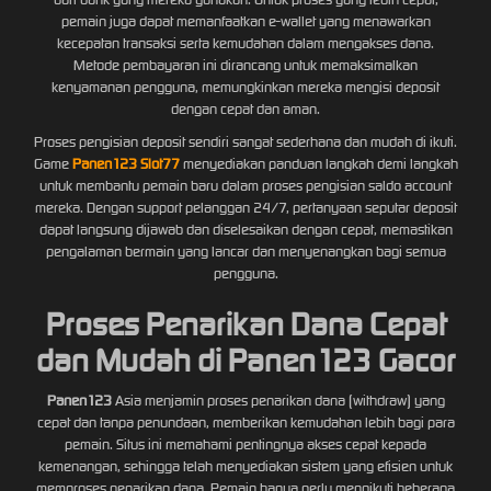
pemain juga dapat memanfaatkan e-wallet yang menawarkan
kecepatan transaksi serta kemudahan dalam mengakses dana.
Metode pembayaran ini dirancang untuk memaksimalkan
kenyamanan pengguna, memungkinkan mereka mengisi deposit
dengan cepat dan aman.
Proses pengisian deposit sendiri sangat sederhana dan mudah di ikuti.
Game
Panen123 Slot77
menyediakan panduan langkah demi langkah
untuk membantu pemain baru dalam proses pengisian saldo account
mereka. Dengan support pelanggan 24/7, pertanyaan seputar deposit
dapat langsung dijawab dan diselesaikan dengan cepat, memastikan
pengalaman bermain yang lancar dan menyenangkan bagi semua
pengguna.
Proses Penarikan Dana Cepat
dan Mudah di Panen123 Gacor
Panen123
Asia menjamin proses penarikan dana (withdraw) yang
cepat dan tanpa penundaan, memberikan kemudahan lebih bagi para
pemain. Situs ini memahami pentingnya akses cepat kepada
kemenangan, sehingga telah menyediakan sistem yang efisien untuk
memproses penarikan dana. Pemain hanya perlu mengikuti beberapa