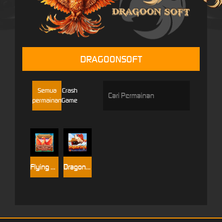
DRAGOONSOFT
Semua
Crash
permainan
Game
Flying Phoenix
Dragon or Crash