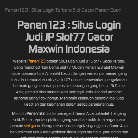
Panen123 : Situs Login Terbaru Slot Gacor Panen Cuan
Panen123 : Situs Login
Judi JP Slot77 Gacor
Maxwin Indonesia
Website
Panen123
adalah Situs Login Judi JP Slot77 Gacor terbaru
yang menghadirkan Game Slot77 Mudah Panen123 Slot Maxwin
cepat bersama Link Alternatif Gacor. Dengan variasi permainan yang
luas dan kemudahan akses, slot77 online menawarkan pengalaman
bermain yang seru dan potensi kemenangan yang besar. Di Game
Asia, pemain bisa menemukan berbagai jenis slot dari provider
ternama yang tidak hanya. Menjamin keseruan bermain tapi juga
keadilan dan keamanan dalam setiap permainannya.
Memilih
Panen123
slot terpercaya di Game Asia bukanlah hal yang
sulit. Berkat reputasi platform yang sudah terbukti di kalangan para
pemain
slot gacor
. Dengan lisensi dan regulasi yang jelas, Game Asia
berkomitmen untuk menyediakan lingkungan bermain yang aman dan