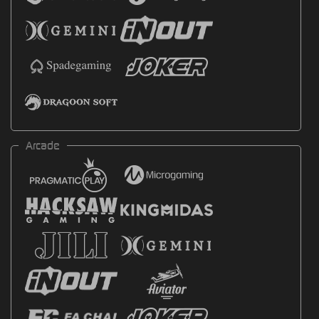
Arcade