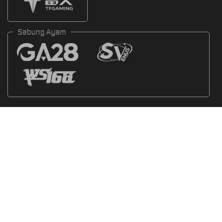
Sabung Ayam