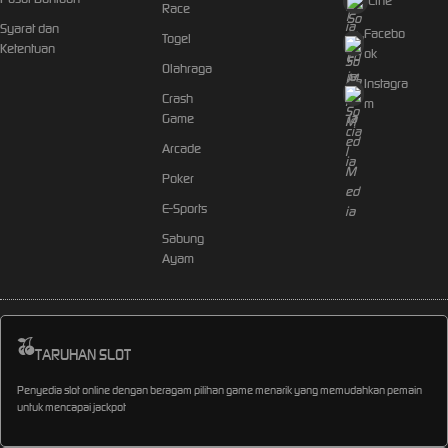
Line
Race
Syarat dan
Facebo
Togel
Ketentuan
ok
Olahraga
Instagra
Crash
m
Game
Arcade
Poker
E-Sports
Sabung
Ayam
TARUHAN SLOT
Penyedia slot online dengan beragam pilihan game menarik yang memudahkan pemain
untuk mencapai jackpot