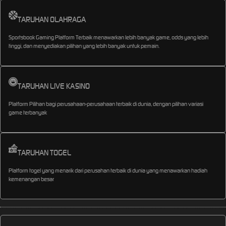
TARUHAN OLAHRAGA
Sportsbook Gaming Platform Terbaik menawarkan lebih banyak game, odds yang lebih
tinggi, dan menyediakan pilihan yang lebih banyak untuk pemain.
TARUHAN LIVE KASINO
Platform Pilihan bagi perusahaan-perusahaan terbaik di dunia, dengan pilihan variasi
game terbanyak
TARUHAN TOGEL
Platform togel yang menarik dari perusahan terbaik di dunia yang menawarkan hadiah
kemenangan besar