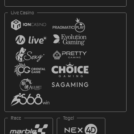
Live Casino
Race
Togel