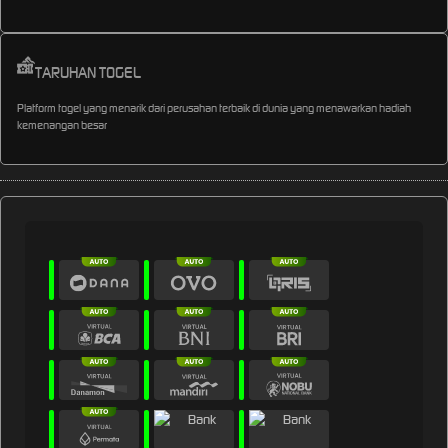
TARUHAN TOGEL
Platform togel yang menarik dari perusahan terbaik di dunia yang menawarkan hadiah
kemenangan besar