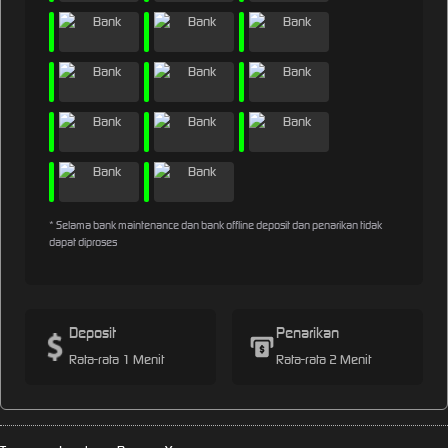
* Selama bank maintenance dan bank offline deposit dan penarikan tidak
dapat diproses
Deposit
Penarikan
Rata-rata 1 Menit
Rata-rata 2 Menit