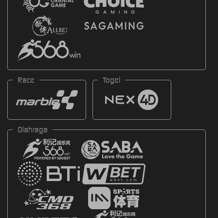
Race
Togel
Olahraga