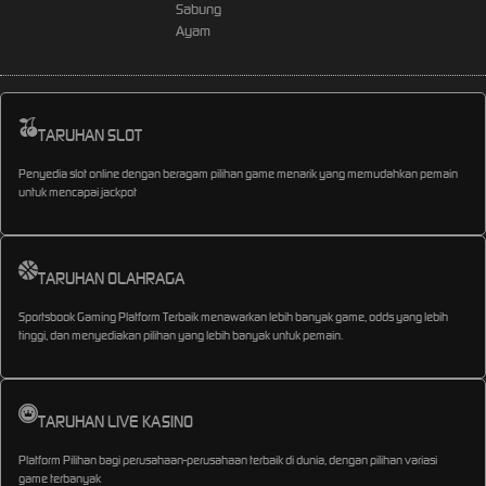
Sabung
Ayam
TARUHAN SLOT
Penyedia slot online dengan beragam pilihan game menarik yang memudahkan pemain
untuk mencapai jackpot
TARUHAN OLAHRAGA
Sportsbook Gaming Platform Terbaik menawarkan lebih banyak game, odds yang lebih
tinggi, dan menyediakan pilihan yang lebih banyak untuk pemain.
TARUHAN LIVE KASINO
Platform Pilihan bagi perusahaan-perusahaan terbaik di dunia, dengan pilihan variasi
game terbanyak