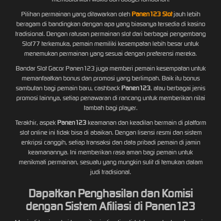
Pilihan permainan yang ditawarkan oleh
Panen123 Slot
jauh lebih
beragam di bandingkan dengan apa yang biasanya tersedia di kasino
tradisional. Dengan ratusan permainan slot dari berbagai pengembang
Slot77 terkemuka, pemain memiliki kesempatan lebih besar untuk
menemukan permainan yang sesuai dengan preferensi mereka.
Bandar Slot Gacor Panen123 juga memberi pemain kesempatan untuk
memanfaatkan bonus dan promosi yang berlimpah. Baik itu bonus
sambutan bagi pemain baru, cashback
Panen123
, atau berbagai jenis
promosi lainnya, setiap penawaran di rancang untuk memberikan nilai
tambah bagi player.
Terakhir, aspek
Panen123
keamanan dan keadilan bermain di platform
slot online ini tidak bisa di abaikan. Dengan lisensi resmi dan sistem
enkripsi canggih, setiap transaksi dan data pribadi pemain di jamin
keamanannya. Ini memberikan rasa aman bagi pemain untuk
menikmati permainan, sesuatu yang mungkin sulit di temukan dalam
judi tradisional.
Dapatkan Penghasilan dan Komisi
dengan Sistem Afiliasi di Panen123