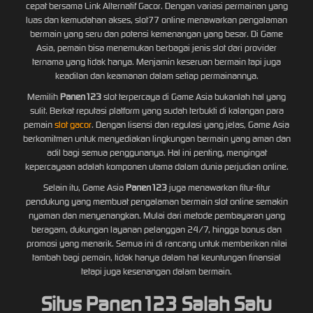
cepat bersama Link Alternatif Gacor. Dengan variasi permainan yang
luas dan kemudahan akses, slot77 online menawarkan pengalaman
bermain yang seru dan potensi kemenangan yang besar. Di Game
Asia, pemain bisa menemukan berbagai jenis slot dari provider
ternama yang tidak hanya. Menjamin keseruan bermain tapi juga
keadilan dan keamanan dalam setiap permainannya.
Memilih
Panen123
slot terpercaya di Game Asia bukanlah hal yang
sulit. Berkat reputasi platform yang sudah terbukti di kalangan para
pemain
slot gacor
. Dengan lisensi dan regulasi yang jelas, Game Asia
berkomitmen untuk menyediakan lingkungan bermain yang aman dan
adil bagi semua penggunanya. Hal ini penting, mengingat
kepercayaan adalah komponen utama dalam dunia perjudian online.
Selain itu, Game Asia
Panen123
juga menawarkan fitur-fitur
pendukung yang membuat pengalaman bermain slot online semakin
nyaman dan menyenangkan. Mulai dari metode pembayaran yang
beragam, dukungan layanan pelanggan 24/7, hingga bonus dan
promosi yang menarik. Semua ini di rancang untuk memberikan nilai
tambah bagi pemain, tidak hanya dalam hal keuntungan finansial
tetapi juga kesenangan dalam bermain.
Situs Panen123 Salah Satu