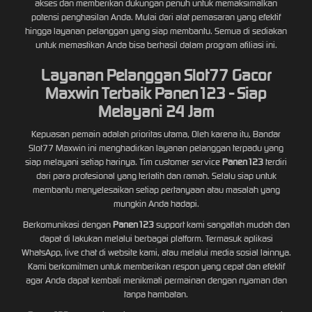
akses dan memberikan dukungan penuh untuk memaksimalkan
potensi penghasilan Anda. Mulai dari alat pemasaran yang efektif
hingga layanan pelanggan yang siap membantu. Semua di sediakan
untuk memastikan Anda bisa berhasil dalam program afiliasi ini.
Layanan Pelanggan Slot77 Gacor
Maxwin Terbaik Panen123 - Siap
Melayani 24 Jam
Kepuasan pemain adalah prioritas utama, Oleh karena itu, Bandar
Slot77 Maxwin ini menghadirkan layanan pelanggan terpadu yang
siap melayani setiap harinya. Tim customer service
Panen123
terdiri
dari para profesional yang terlatih dan ramah. Selalu siap untuk
membantu menyelesaikan setiap pertanyaan atau masalah yang
mungkin Anda hadapi.
Berkomunikasi dengan
Panen123
support kami sangatlah mudah dan
dapat di lakukan melalui berbagai platform. Termasuk aplikasi
WhatsApp, live chat di website kami, atau melalui media sosial lainnya.
Kami berkomitmen untuk memberikan respon yang cepat dan efektif
agar Anda dapat kembali menikmati permainan dengan nyaman dan
tanpa hambatan.