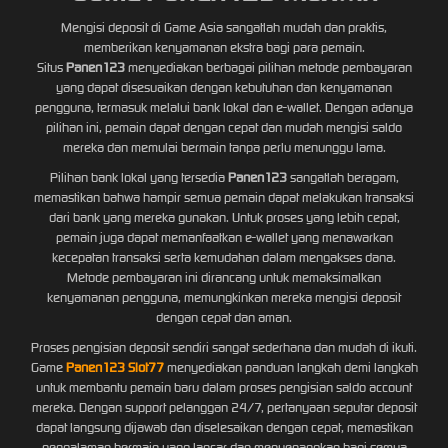
Mengisi deposit di Game Asia sangatlah mudah dan praktis,
memberikan kenyamanan ekstra bagi para pemain.
Situs
Panen123
menyediakan berbagai pilihan metode pembayaran
yang dapat disesuaikan dengan kebutuhan dan kenyamanan
pengguna, termasuk melalui bank lokal dan e-wallet. Dengan adanya
pilihan ini, pemain dapat dengan cepat dan mudah mengisi saldo
mereka dan memulai bermain tanpa perlu menunggu lama.
Pilihan bank lokal yang tersedia
Panen123
sangatlah beragam,
memastikan bahwa hampir semua pemain dapat melakukan transaksi
dari bank yang mereka gunakan. Untuk proses yang lebih cepat,
pemain juga dapat memanfaatkan e-wallet yang menawarkan
kecepatan transaksi serta kemudahan dalam mengakses dana.
Metode pembayaran ini dirancang untuk memaksimalkan
kenyamanan pengguna, memungkinkan mereka mengisi deposit
dengan cepat dan aman.
Proses pengisian deposit sendiri sangat sederhana dan mudah di ikuti.
Game
Panen123 Slot77
menyediakan panduan langkah demi langkah
untuk membantu pemain baru dalam proses pengisian saldo account
mereka. Dengan support pelanggan 24/7, pertanyaan seputar deposit
dapat langsung dijawab dan diselesaikan dengan cepat, memastikan
pengalaman bermain yang lancar dan menyenangkan bagi semua