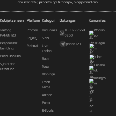
dari skor akhir, pencetak gol terbanyak, hingga handicap.
Kebijaksanaan
Platform
Kategori
Dukungan
Komunitas
Tentang
Promosi
Hot Games
+628777658
Whatsa
PANEN123
0260
pp
Loyalty
Slots
Responsible
Telegra
panen123
Referral
Live
Gambling
m
Casino
Pusat Bantuan
Line
Race
Syarat dan
Facebo
Togel
Ketentuan
ok
Olahraga
Instagra
Crash
m
Game
Arcade
Poker
E-Sports