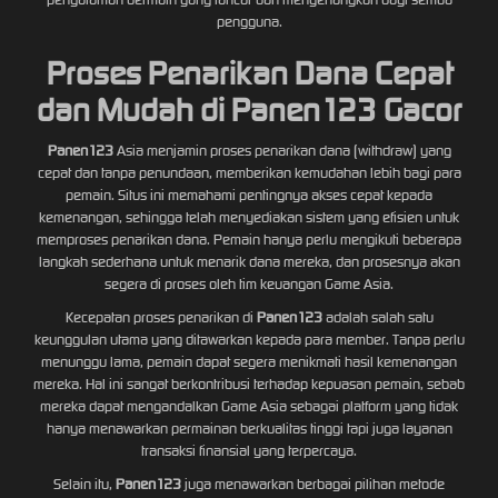
pengguna.
Proses Penarikan Dana Cepat
dan Mudah di Panen123 Gacor
Panen123
Asia menjamin proses penarikan dana (withdraw) yang
cepat dan tanpa penundaan, memberikan kemudahan lebih bagi para
pemain. Situs ini memahami pentingnya akses cepat kepada
kemenangan, sehingga telah menyediakan sistem yang efisien untuk
memproses penarikan dana. Pemain hanya perlu mengikuti beberapa
langkah sederhana untuk menarik dana mereka, dan prosesnya akan
segera di proses oleh tim keuangan Game Asia.
Kecepatan proses penarikan di
Panen123
adalah salah satu
keunggulan utama yang ditawarkan kepada para member. Tanpa perlu
menunggu lama, pemain dapat segera menikmati hasil kemenangan
mereka. Hal ini sangat berkontribusi terhadap kepuasan pemain, sebab
mereka dapat mengandalkan Game Asia sebagai platform yang tidak
hanya menawarkan permainan berkualitas tinggi tapi juga layanan
transaksi finansial yang terpercaya.
Selain itu,
Panen123
juga menawarkan berbagai pilihan metode