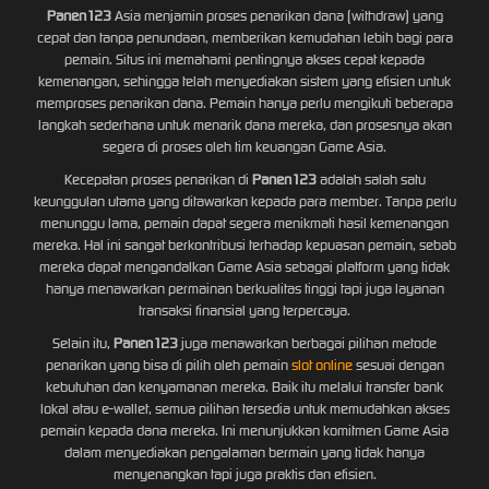
Panen123
Asia menjamin proses penarikan dana (withdraw) yang
cepat dan tanpa penundaan, memberikan kemudahan lebih bagi para
pemain. Situs ini memahami pentingnya akses cepat kepada
kemenangan, sehingga telah menyediakan sistem yang efisien untuk
memproses penarikan dana. Pemain hanya perlu mengikuti beberapa
langkah sederhana untuk menarik dana mereka, dan prosesnya akan
segera di proses oleh tim keuangan Game Asia.
Kecepatan proses penarikan di
Panen123
adalah salah satu
keunggulan utama yang ditawarkan kepada para member. Tanpa perlu
menunggu lama, pemain dapat segera menikmati hasil kemenangan
mereka. Hal ini sangat berkontribusi terhadap kepuasan pemain, sebab
mereka dapat mengandalkan Game Asia sebagai platform yang tidak
hanya menawarkan permainan berkualitas tinggi tapi juga layanan
transaksi finansial yang terpercaya.
Selain itu,
Panen123
juga menawarkan berbagai pilihan metode
penarikan yang bisa di pilih oleh pemain
slot online
sesuai dengan
kebutuhan dan kenyamanan mereka. Baik itu melalui transfer bank
lokal atau e-wallet, semua pilihan tersedia untuk memudahkan akses
pemain kepada dana mereka. Ini menunjukkan komitmen Game Asia
dalam menyediakan pengalaman bermain yang tidak hanya
menyenangkan tapi juga praktis dan efisien.