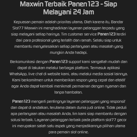
Maxwin Terbaik Panen123 - Siap
Melayani 24 Jam
Kepuasan pemain adalah prioritas utama, Oleh karena itu, Bandar
Slot77 Maxwin ini menghadirkan layanan pelanggan terpadu yang
siap melayani setiap harinya. Tim customer service
Panen123
terdiri
dari para profesional yang terlatih dan ramah. Selalu siap untuk
membantu menyelesaikan setiap pertanyaan atau masalah yang
mungkin Anda hadapi.
Berkomunikasi dengan
Panen123
support kami sangatlah mudah dan
dapat di lakukan melalui berbagai platform. Termasuk aplikasi
WhatsApp, live chat di website kami, atau melalui media sosial lainnya.
Kami berkomitmen untuk memberikan respon yang cepat dan efektif
agar Anda dapat kembali menikmati permainan dengan nyaman dan
tanpa hambatan.
Panen123
mengerti pentingnya layanan pelanggan yang responsif
dan dapat di andalkan, terutama dalam dunia judi online. Tidak peduli
apa pertanyaan atau masalah Anda, tim kami siap membantu dengan
solusi terbaik. Layanan pelanggan terbaik pada platform slot77 gacor
ini merupakan salah satu aspek yang menjadikannya pilihan utama
para pemain slot online.