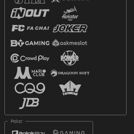
Poker