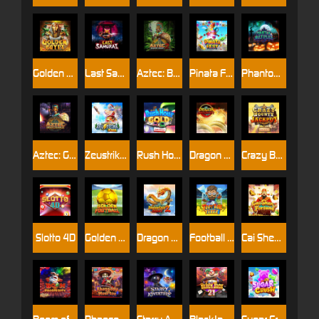
Golden Egypt
Last Samurai
Aztec: Bonus Hunt 2
Pinata Fest
Phantom Multiplier
Aztec: Gold Temple
Zeustrike Xmas
Rush Hour Gold
Dragon Chi’s Quest
Crazy Bounty: Jackpot
Slotto 4D
Golden Football
Dragon Chi's Quest 2
Football Fever
Cai Shen Fortune