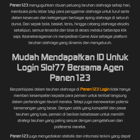
Panen123
menyuguhkan ribuan peluang taruhan olahraga setiap hari,
membuka pintu lebar bagi para penggemar olahraga untuk turut serta
dalam keseruan dan ketegangan berbagai ajang olahraga di seluruh
dunia. Dari sepak bola, basket, tenis, hingga cabang olahraga eksotis
sekalipun, semua tersedia dan bisa di akses melalui beberapa klik
saja. Keanekaragaman ini menjadikan Game Asia sebagai platform
taruhan olahraga yang dinamis dan menyeluruh.
Mudah Mendapatkan ID Untuk
Login Slot77 Bersama Agen
Panen123
Berpartisipasi dalam taruhan olahraga di
Panen123 Login
tidak hanya
memberi kesempatan kepada para pemain untuk terlibat langsung
dalam pertandingan favorit mereka. Tetapi juga menawarkan potensi
kemenangan yang besar. Dengan odds yang kompetitif dan pasar
taruhan yang luas, pemain di berikan kebebasan untuk memilih
strategi taruhan yang paling sesuai dengan pengetahuan dan
preferensi mereka.
Panen123
juga menyediakan statistik dan informasi terkini yang dapat