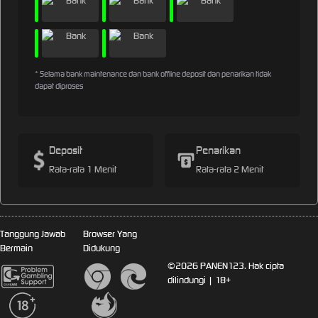
* Selama bank maintenance dan bank offline deposit dan penarikan tidak
dapat diproses
Deposit
Penarikan
Rata-rata 1 Menit
Rata-rata 2 Menit
Tanggung Jawab
Browser Yang
Bermain
Didukung
©2026 PANEN123. Hak cipta
dilindungi | 18+