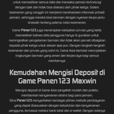
untuk memastikan semua data dan transaksi pemain terlindungi
dengan baik dan tidak bisa diakses oleh pihak ketiga. Sistem
keamanan yang canggih ini menjamin kerahasiaan informasi pribadi
pemain, sehingga mereka bisa bermain dengan nyaman tanpa perlu
khawatir tentang potensi risiko keamanan.
Game
Panen123
juga menerapkan kebijakan privasi yang ketat,
memastikan bahwa data pengguna hanya di gunakan untuk
meningkatkan pengalaman bermain dan tidak akan pernah dibagikan
kepada pihak ketiga untuk alasan apa pun. Dengan langkah-langkah
keamanan dan privasi yang solid ini, Game Asia berhasil menciptakan
lingkungan bermain yang aman dan terpercaya bagi semua
membernya.
Kemudahan Mengisi Deposit di
Game Panen123 Maxwin
Mengisi deposit di Game Asia sangatlah mudah dan praktis,
memberikan kenyamanan ekstra bagi para pemain.
Situs
Panen123
menyediakan berbagai pilihan metode pembayaran
yang dapat disesuaikan dengan kebutuhan dan kenyamanan
pengguna, termasuk melalui bank lokal dan e-wallet. Dengan adanya