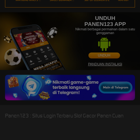
UNDUH
PANEN123 APP
Nikmati berbagai permainan dalam satu
genggaman
UNDUH
PANDUAN INSTALASI
Panen123 : Situs Login Terbaru Slot Gacor Panen Cuan