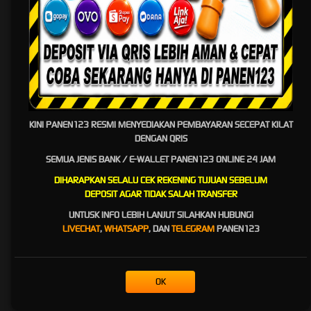
menawarkan beragam pilihan game yang tidak hanya menghibur tapi
juga memberikan kesempatan untuk memenangkan hadiah besar.
Bandar ini dengan bangga menghadirkan koleksi permainan
Slot77
dari pengembang game terkemuka di dunia, menjamin keadilan dan
keamanan untuk setiap pemain.
Pentingnya memilih platform
Panen123
terpercaya tidak bisa di
abaikan. Kami memahami hal ini dan berkomitmen untuk memberikan
pengalaman bermain yang tidak hanya menyenangkan tetapi juga
KINI PANEN123 RESMI MENYEDIAKAN PEMBAYARAN SECEPAT KILAT
aman. Dengan lisensi resmi dan penggunaan teknologi enkripsi
DENGAN QRIS
terkini, Bandar Slot77 menjamin keamanan data dan transaksi para
pemain, memberikan kenyamanan bagi mereka untuk menikmati
SEMUA JENIS BANK / E-WALLET PANEN123 ONLINE 24 JAM
permainan tanpa kekhawatiran.
DIHARAPKAN SELALU CEK REKENING TUJUAN SEBELUM
Selain itu,
Panen123
juga menawarkan berbagai benefit menarik
DEPOSIT AGAR TIDAK SALAH TRANSFER
yang bertujuan untuk meningkatkan kemungkinan lebih banyak untuk
UNTUSK INFO LEBIH LANJUT SILAHKAN HUBUNGI
menang. Mulai dari bonus sambutan bagi pemain baru hingga
LIVECHAT
,
WHATSAPP
, DAN
TELEGRAM
PANEN123
cashback mingguan, setiap penawaran dirancang untuk memberi nilai
tambah bagi para pemain setia. Ini merupakan salah satu alasan
mengapa
Panen123
menjadi pilihan favorit di antara pecinta slot
online.
OK
Keuntungan Bermain Judi Slot