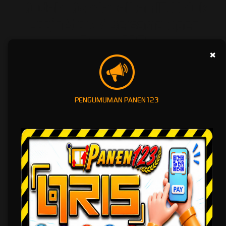
Mudah Mendapatkan ID Untuk
Login Slot77 Bersama Agen
Panen123
×
Berpartisipasi dalam taruhan olahraga di
Panen123 Login
tidak
hanya memberi kesempatan kepada para pemain untuk terlibat
langsung dalam pertandingan favorit mereka. Tetapi juga menawarkan
potensi kemenangan yang besar. Dengan odds yang kompetitif dan
PENGUMUMAN PANEN123
pasar taruhan yang luas, pemain di berikan kebebasan untuk memilih
strategi taruhan yang paling sesuai dengan pengetahuan dan
preferensi mereka.
Panen123
juga menyediakan statistik dan informasi terkini yang
dapat membantu pemain dalam membuat keputusan taruhan yang
lebih tepat. Di tambah lagi, layanan streaming langsung beberapa
pertandingan olahraga memungkinkan pemain untuk mengikuti aksi
pertandingan secara real-time, meningkatkan intensitas dan
kegembiraan bermain di Game Asia.
Permainan
Panen123
online menjadi semakin populer di kalangan
pecinta judi online, terutama di platform Panen123 Slot, yang di kenal
sebagai salah satu penyedia slot terpercaya. Permainan slot online