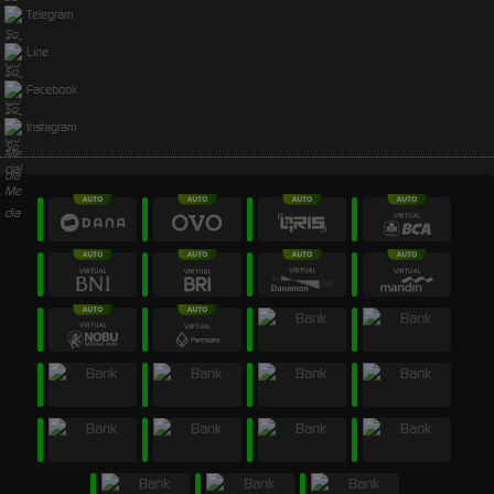
Telegram
Line
Facebook
Instagram