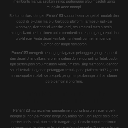
membantu menyelesaikan setiap pertanyaan atau masalah yang
mungkin Anda hadapi.
Berkomunikasi dengan
Panen123
support kami sangatlah mudah dan
dapat di lakukan melalui berbagai platform. Termasuk aplikasi
WhatsApp, live chat di website kami, atau melalui media sosial
lainnya. Kami berkomitmen untuk memberikan respon yang cepat dan
efektif agar Anda dapat kembali menikmati permainan dengan
nyaman dan tanpa hambatan.
Panen123
mengerti pentingnya layanan pelanggan yang responsif
dan dapat di andalkan, terutama dalam dunia judi online. Tidak peduli
apa pertanyaan atau masalah Anda, tim kami siap membantu dengan
solusi terbaik. Layanan pelanggan terbaik pada platform slot77 gacor
ini merupakan salah satu aspek yang menjadikannya pilihan utama
para pemain slot online.
Panen123 - Bandar Judi Online
Olahraga Terpopuler Saat Ini
Panen123
menawarkan pengalaman judi online olahraga terbaik
dengan pilihan permainan langsung setiap hari. Dari sepak bola, bola
basket, tenis, hoki, dan masih banyak lagi. Pemain dapat menikmati
berbagai jenis taruhan pada olahraga favorit mereka. Dengan adanya