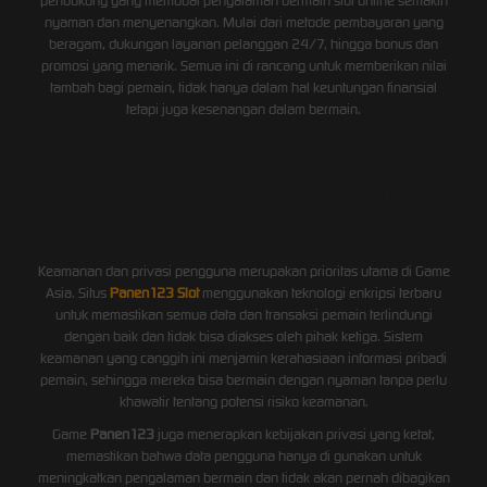
pendukung yang membuat pengalaman bermain slot online semakin
nyaman dan menyenangkan. Mulai dari metode pembayaran yang
beragam, dukungan layanan pelanggan 24/7, hingga bonus dan
promosi yang menarik. Semua ini di rancang untuk memberikan nilai
tambah bagi pemain, tidak hanya dalam hal keuntungan finansial
tetapi juga kesenangan dalam bermain.
Situs Panen123 Salah Satu
Bandar Bermain Maxwin Slot77
Gacor
Keamanan dan privasi pengguna merupakan prioritas utama di Game
Asia. Situs
Panen123 Slot
menggunakan teknologi enkripsi terbaru
untuk memastikan semua data dan transaksi pemain terlindungi
dengan baik dan tidak bisa diakses oleh pihak ketiga. Sistem
keamanan yang canggih ini menjamin kerahasiaan informasi pribadi
pemain, sehingga mereka bisa bermain dengan nyaman tanpa perlu
khawatir tentang potensi risiko keamanan.
Game
Panen123
juga menerapkan kebijakan privasi yang ketat,
memastikan bahwa data pengguna hanya di gunakan untuk
meningkatkan pengalaman bermain dan tidak akan pernah dibagikan