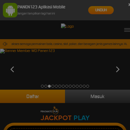
PANEN123 Aplikasi Mobile
UNDUH
Jangan tampilkan lagi hari ini
sa akses semoga permainan bola, casino, slot, poker, dan beragam jenis games lainnya. Hubungi
Daftar
Masuk
JACKPOT
PLAY